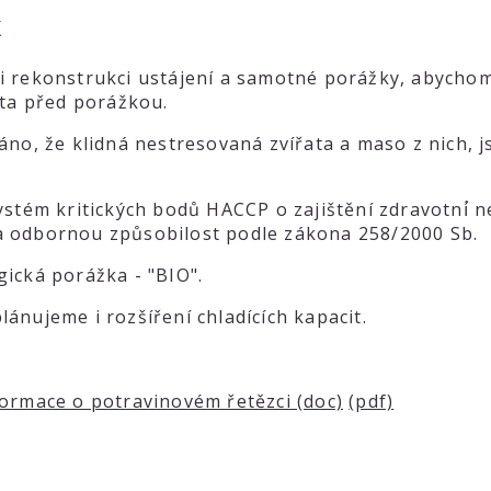
k
i rekonstrukci ustájení a samotné porážky, abychom
ata před porážkou.
áno, že klidná nestresovaná zvířata a maso z nich, 
ystém kritických bodů HACCP o zajištění zdravotní́ 
 a odbornou způsobilost podle zákona 258/2000 Sb.
gická porážka - "BIO".
ánujeme i rozšíření chladících kapacit.
formace o potravinovém řetězci (doc)
(pdf)