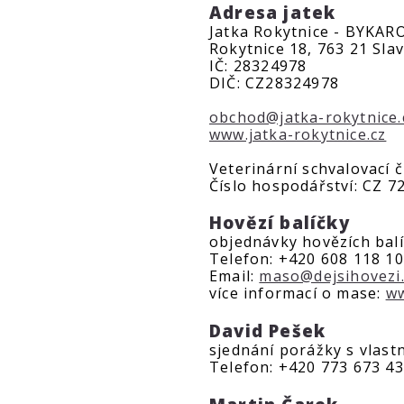
Adresa jatek
Jatka Rokytnice - BYKARO 
Rokytnice 18, 763 21 Slav
IČ: 28324978
DIČ: CZ28324978
obchod@jatka-rokytnice.
www.jatka-rokytnice.cz
Veterinární schvalovací č
Číslo hospodářství: CZ 7
Hovězí balíčky
objednávky hovězích balí
Telefon: +420 608 118 1
Email:
maso@dejsihovezi.
více informací o mase:
ww
David Pešek
sjednání porážky s vlast
Telefon: +420 773 673 4