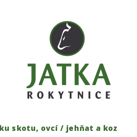
u skotu, ovcí / jehňat a koz