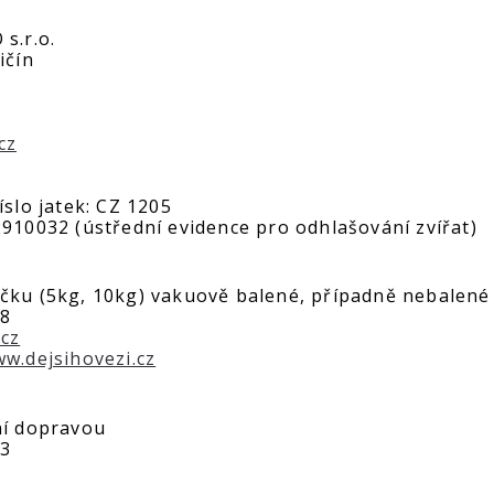
s.r.o.
ičín
cz
íslo jatek: CZ 1205
2910032 (ústřední evidence pro odhlašování zvířat)
čku (5kg, 10kg) vakuově balené, případně nebalené 
08
cz
w.dejsihovezi.cz
ní dopravou
33