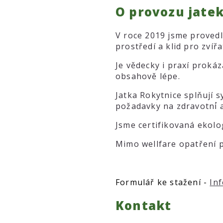
O provozu jate
V roce 2019 jsme provedl
prostředí a klid pro zvíř
Je vědecky i praxí prokáz
obsahově lépe.
Jatka Rokytnice splňují s
požadavky na zdravotní́
Jsme certifikovaná ekolo
Mimo wellfare opatření pl
Formulář ke stažení -
In
Kontakt